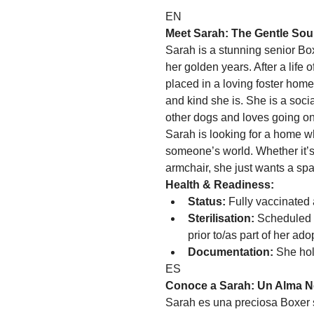
EN
Meet Sarah: The Gentle Sou
Sarah is a stunning senior Box
her golden years. After a life
placed in a loving foster home
and kind she is. She is a soci
other dogs and loves going on 
Sarah is looking for a home wh
someone’s world. Whether it’s 
armchair, she just wants a spa
Health & Readiness:
Status:
 Fully vaccinated
Sterilisation:
 Scheduled 
prior to/as part of her ado
Documentation:
 She hol
ES
Conoce a Sarah: Un Alma N
Sarah es una preciosa Boxer s