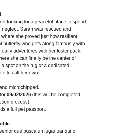
l
er looking for a peaceful place to spend 
 of neglect, Sarah was rescued and 
 where she proved just how resilient 
al butterfly who gets along famously with 
daily adventures with her foster pack.
ere she can finally be the center of 
a spot on the rug or a dedicated 
ce to call her own.
 and microchipped.
for 
09/02/2026
 (this will be completed 
ption process).
ds a full pet passport.
oble
énior que busca un lugar tranquilo 