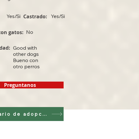
Yes/Si
Castrado:
Yes/Si
on gatos:
No
dad:
Good with
other dogs
Bueno con
otro perros
Preguntanos
Formulario de adopción