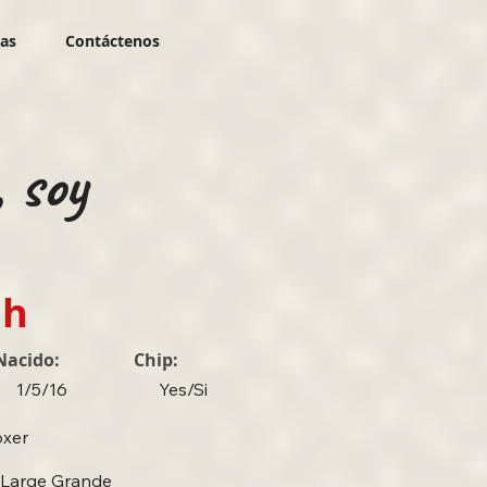
ias
Contáctenos
, soy
ah
Nacido:
Chip:
1/5/16
Yes/Si
xer
Large Grande