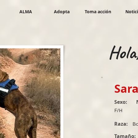
ALMA
Adopta
Toma acción
Notic
Hola
Sar
Sexo:
F/H
Raza:
Bo
Tamaño: