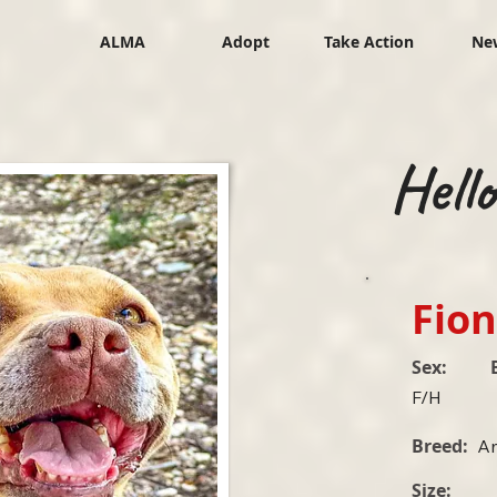
ALMA
Adopt
Take Action
Ne
Hell
Fio
Sex:
F/H
Breed:
Am
Size: