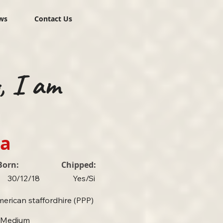
ws
Contact Us
o, I am
na
Born:
Chipped:
30/12/18
Yes/Si
erican staffordhire (PPP)
Medium