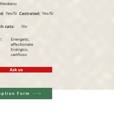
Mediano
d:
Yes/Si
Castrated:
Yes/Si
th cats:
No
:
Energetic,
affectionate
Enérgico,
cariñoso
Ask us
option Form